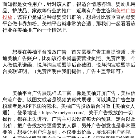
而知都是女性用户，针对该人群，很适合情感咨询、婴幼儿用
品、护肤品、家政等行业的推广，近期有广告主咨询
美柚广告
投放
，该客户是做这种母婴资讯群的，想通过比较垂直的母婴
平台做卡券加粉。美柚平台就非常的合适，那我们一起看看该
行业在美柚推广的一个情况吧！
想要在美柚平台投放广告，首先需要广告主自提资质，开
通美柚广告账户，比如该行业就需要营业执照、免责声明、个
人微信承诺函、悦拜淘宝联盟等后台截图、悦拜淘宝联盟等后
台关联证明。（免责声明由我们提供，广告主盖章即可）
美柚平台广告展现样式丰富，像是美柚开屏广告，美柚信
息流广告。以图文或者是视频的形式展现，可以满足广告主加
粉或者是APP下载的需求。美柚广告投放后台叫做【美柚女人
通】，登录地址：https://e.meiyou.com/。关于广告投放的一切
操作，都在上边进行。广告主可以设置每天的预算、定向以及
出价，把广告投放给更需要的人群，另外广告创意也是非常重
要的，想要让用户注意到，不仅要出价高，展现在用户的视